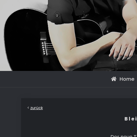
Home
<
zurück
B l e 
Der neue T