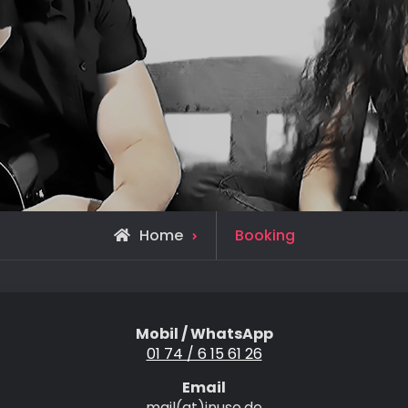
Home
Booking
Mobil / WhatsApp
01 74 / 6 15 61 26
Email
mail(at)inuso.de