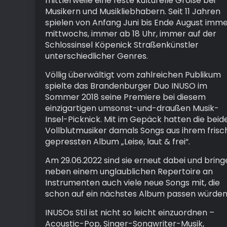
mittlerweile eine feste kulturelle Größe bei
Musikern und Musikliebhabern. Seit 11 Jahren
spielen von Anfang Juni bis Ende August imm
mittwochs, immer ab 18 Uhr, immer auf der
Schlossinsel Köpenick Straßenkünstler
unterschiedlicher Genres.
Völlig überwältigt vom zahlreichen Publikum
spielte das Brandenburger Duo INUSO im
Sommer 2018 seine Premiere bei diesem
einzigartigen umsonst-und-draußen Musik-
Insel-Picknick. Mit im Gepäck hatten die beid
Vollblutmusiker damals Songs aus ihrem frisc
gepressten Album „Leise, laut & frei“.
Am 29.06.2022 sind sie erneut dabei und bring
neben einem unglaublichen Repertoire an
Instrumenten auch viele neue Songs mit, die
schon auf ein nächstes Album passen würden
INUSOs Stil ist nicht so leicht einzuordnen –
Acoustic-Pop, Singer-Songwriter-Musik,