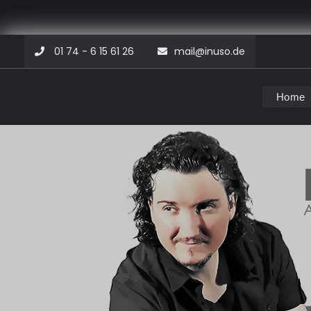
Skip
01 74 - 6 15 61 26
mail@inuso.de
to
content
Home
INUSO