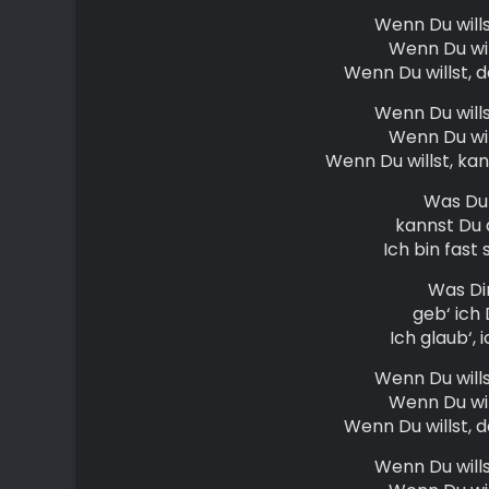
Wenn Du will
Wenn Du will
Wenn Du willst, d
Wenn Du will
Wenn Du will
Wenn Du willst, kan
Was Du 
kannst Du 
Ich bin fast
Was Dir
geb‘ ich 
Ich glaub‘,
Wenn Du will
Wenn Du will
Wenn Du willst, d
Wenn Du will