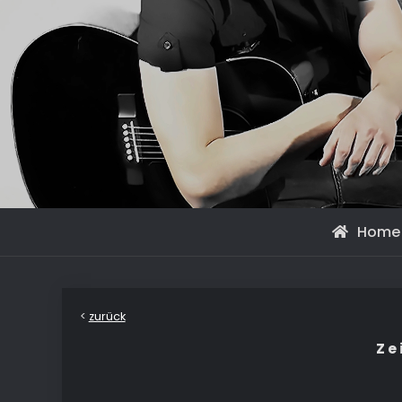
Home
<
zurück
Z e 