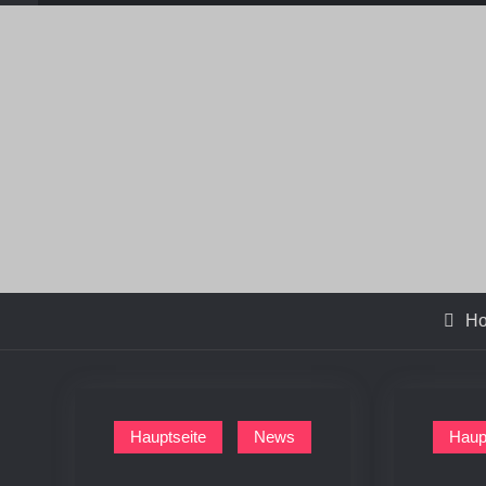
H
Hauptseite
News
Haup