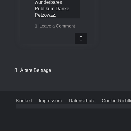
wunderbares
Publikum.Danke
Petzow.🙏
on
Leave a Comment
News
21.4.2024
–
Kirche
Petzow
Ältere Beiträge
Beitragsnavigation
Kontakt
Impressum
Datenschutz
Cookie-Richtl