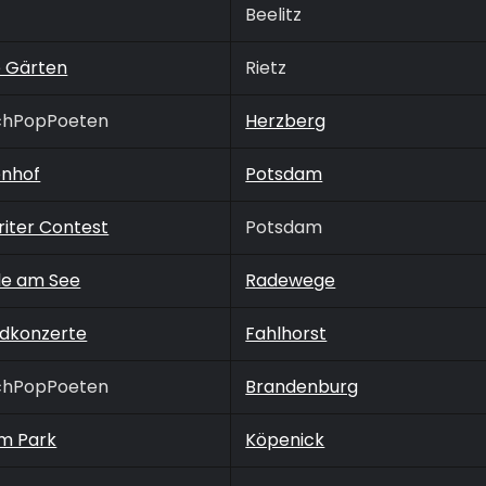
Beelitz
 Gärten
Rietz
chPopPoeten
Herzberg
enhof
Potsdam
iter Contest
Potsdam
de am See
Radewege
dkonzerte
Fahlhorst
chPopPoeten
Brandenburg
im Park
Köpenick