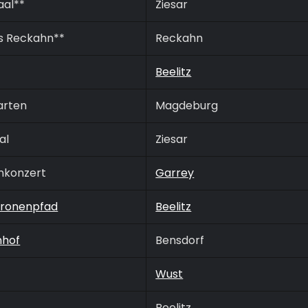
aal**
Ziesar
s Reckahn**
Reckahn
Beelitz
arten
Magdeburg
al
Ziesar
nkonzert
Garrey
ronenpfad
Beelitz
nhof
Bensdorf
Wust
Beelitz